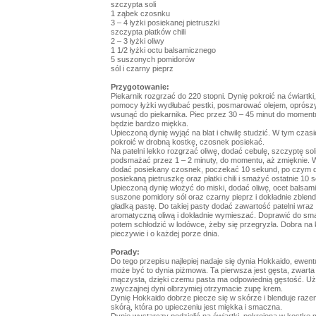
szczypta soli
1 ząbek czosnku
3 – 4 łyżki posiekanej pietruszki
szczypta płatków chili
2 – 3 łyżki oliwy
1 1/2 łyżki octu balsamicznego
5 suszonych pomidorów
sól i czarny pieprz
Przygotowanie:
Piekarnik rozgrzać do 220 stopni. Dynię pokroić na ćwiartki
pomocy łyżki wydłubać pestki, posmarować olejem, oprószy
wsunąć do piekarnika. Piec przez 30 – 45 minut do moment
będzie bardzo miękka.
Upieczoną dynię wyjąć na blat i chwilę studzić. W tym czasi
pokroić w drobną kostkę, czosnek posiekać.
Na patelni lekko rozgrzać oliwę, dodać cebulę, szczyptę soli
podsmażać przez 1 – 2 minuty, do momentu, aż zmięknie. 
dodać posiekany czosnek, poczekać 10 sekund, po czym 
posiekaną pietruszkę oraz płatki chili i smażyć ostatnie 10 
Upieczoną dynię włożyć do miski, dodać oliwę, ocet balsam
suszone pomidory sól oraz czarny pieprz i dokładnie zble
gładką pastę. Do takiej pasty dodać zawartość patelni wraz
aromatyczną oliwą i dokładnie wymieszać. Doprawić do sma
potem schłodzić w lodówce, żeby się przegryzła. Dobra n
pieczywie i o każdej porze dnia.
Porady:
Do tego przepisu najlepiej nadaje się dynia Hokkaido, ewent
może być to dynia piżmowa. Ta pierwsza jest gęsta, zwarta 
mączysta, dzięki czemu pasta ma odpowiednią gęstość. U
zwyczajnej dyni olbrzymiej otrzymacie zupę krem.
Dynię Hokkaido dobrze piecze się w skórze i blenduje raze
skórą, która po upieczeniu jest miękka i smaczna.