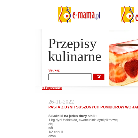
Przepisy
kulinarne
Szukaj:
« Poprzednie
26-11-2022
PASTA Z DYNI I SUSZONYCH POMIDORÓW WG J
Składniki na jeden duży słoik:
1 kg dyni Hokkaido, ewentualnie dyni piżmowej
olej
sól
1/2 cebuli
oliwa