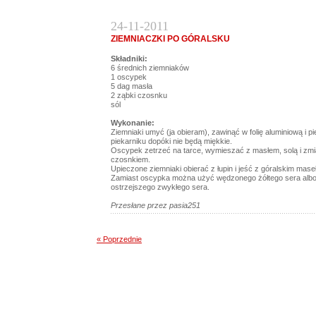
24-11-2011
ZIEMNIACZKI PO GÓRALSKU
Składniki:
6 średnich ziemniaków
1 oscypek
5 dag masła
2 ząbki czosnku
sól
Wykonanie:
Ziemniaki umyć (ja obieram), zawinąć w folię aluminiową i p
piekarniku dopóki nie będą miękkie.
Oscypek zetrzeć na tarce, wymieszać z masłem, solą i z
czosnkiem.
Upieczone ziemniaki obierać z łupin i jeść z góralskim mase
Zamiast oscypka można użyć wędzonego żółtego sera alb
ostrzejszego zwykłego sera.
Przesłane przez pasia251
« Poprzednie