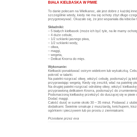
BIAŁA KIEŁBASKA W PIWIE
To danie polecam na Wielkanoc, ale jest dobre z każdej innej
szczególnie wtedy, kiedy nie ma się ochoty zbyt długo czeg
przygotowywać. Okazało się, że jest wspaniała dla kibiców f
Składniki:
– 5 białych kiełbasek (może ich być tyle, na ile mamy ochotę
– 4 duże cebule,
– 1/2 szklanki jasnego piwa,
– 1/2 szklanki wody,
– oliwa,
– maggi,
– wegeta,
– Delikat Knorra do mięs.
Wykonanie:
Kiełbaski ponakłuwać ostrym widelcem lub wykałczką. Cebu
pokroić w talarki.
Na patelni rozgrzać oliwę, włożyć cebulę, podsmażyć ją lek
przyprawiając wegetą. Kiedy się zeszkli, wlać na patelnię pi
Na drugiej patelni rozgrzać odrobinę oliwy, włożyć kiełbaskę
przyprawioną delikatem Knorra, podsmażyć do zrumienienia
Podsmarzoną kiełbaskę przełożyć do duszącej się w piwie c
Dodać maggi.
Całość dusić w sumie około 30 – 35 minut. Podawać z ulub
dodatkami. Świetnie smakuje z musztardą, ketchupem, kis
ogórkiem i pieczywem lub po prostu z ziemniakami.
Przesłane przez eva