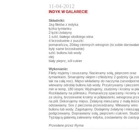
11-04-2012
INDYK W GALARECIE
Składniki:
1kg filetów z indyka
łyżka tymianku
2 łyżki żelatyny
1 szkl. białego słodkiego wina
4 brzoskwinie z puszki
pomarańcza, 20dag ciemnych winogron (to sobie darowałam
były same brzoskwinie)
szkl. bulionu lub wody
olej
biały pieprz, sól cukier
Wykonanie:
Filety myjemy i osuszamy. Nacieramy solą, pieprzem oraz
tymiankiem. Smarujemy olejem i chłodzimy 2 godziny (ja zo
tak na całą noc). Mięso wkładamy do naczynia żaroodporne
wlewamy odrobię bulionu lub wody. Przykrywamy i pieczem
min w temp. 180 stopni. Wyjmujemy, studzimy i kroimy w pla
Rozkładamy na półmisku. Pomarańczę sparzamy i kroimy w
ze skórą, brzoskwinie kroimy w półplasterki, winogrona p
na pół. Dekorujemy mięso. Żelatynę mieszamy z małą ilości
odstawiamy. Sos z pieczenia przecedzamy. Wlewamy wino 
bulionu lub wody. Zagotujemy. Dodajemy żelatynę i mieszaj
podgrzewamy. Doprawiamy solą, pieprzem i cukrem. Studz
Tężejącą galaretą zalewamy indyka, zostawiamy do zastygn
Przesłane przez Ryma