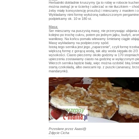
Herbatniki dokładnie kruszymy (ja to robię w robocie kuche
można owinąć je w ścierkę i uderzać w nie tłuczkiem – chodz
żeby miały konsystencję proszku) i mieszamy z masłem i 
Wykładamy nimi formę wyłożoną natłuszczonym pergamine
podpiekamy ok. 10 w 180 st.
Masa:
Ser mieszamy na puszystą masę, nie przerywając ubijania
kolejno po trochę cukru, potem po jednym jajku, budyń, aro
waniliowy. Na końcu pomału wlewamy śmietanę ciągle ubijaj
Masę wykładamy na podpieczony spód.
Istotą tego sernika jest jego „zaparzenie”, czyli formę trze
większą formę z gorącą wodą, tak aby woda sięgała do 2/3
wysokości. Ciasto pieczemy około godziny w 170 stopniach
upieczeniu zostawiamy ciasto na godzinę w wyłączonym pie
Wierzch sernika będzie biały, więc można ozdobić bitą śmiet
startą czekoladą, albo owocami np. z puszki (ananasy, brzo
mandarynki).
Przesłane przez Aaasi@
Zdjęcie Cicha