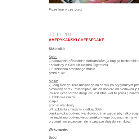
Przesłane przez Lordi
10-11-2011
AMERYKAŃSKI CHEESECAKE
Składniki:
Spód:
Opakowanie półsłodkich herbatników (ja kupuję herbatniki b
czekolady z SAN lub ciastka Digestive)
1/3 szklanka stopionego masła
łyżka cukru
Masa:
75 dag białego sera mielonego na sernik (w oryginalnym prze
niesolony serek Philadelphia, ale on dopiero od niedawna je
Polsce i jest bardzo drogi, ale jeśli ktoś woli to proszę bardz
1 szklanka cukru
2 jajka
aromat waniliowy
3/4 szklanki śmietanki słodkiej 30%
płaska łyżka budyniu waniliowego (nie więcej aby tylko ściął
nie nadał mu budyniowego smaku – tego budyniu nie ma w
oryginalnym przepisie, ale ja zawsze daję do serników)
Wykonanie:
Spód: