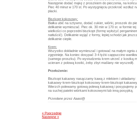
Następnie dodać mąkę z proszkiem do pieczenia, na końcu
Piec 40 minut w 170 st. Po wystygnięciu przekroić wzdłuż 
placki.
Biszkopt kokosowy:
Białka ubić na sztywno, dodać cukier, wiórki, proszek do pie
delikatnie wymieszać. Piec ok. 30 min w 170 st. w formie tej
wielkości co poprzedni biszkopt (formę wyłożyć pergaminem
natłuścić). Delikatnie wyjąć z formy, lepiej schodzi jak jeszc
delikatnie cieple.
Krem:
Wszystko dokładnie wymieszać i gotować na małym ogniu 
zgęstnieje. Na koniec dosypać 3-4 łyżki cappuccino wanili
(samego proszku). Po wystudzeniu krem utrzeć z kostką ma
ucieram z polową kostki, żeby zbyt maślany nie wyszedł).
Przełożenie:
Biszkopt kakaowy nasączamy kawą z mlekiem i układamy: 
kakaowy-krem-biszkopt kokosowy-krem-biszkopt kakaowy
Wierzch polewamy gotową polewą kakaową i posypujemy 
na suchej patelni wiórkami kokosowymi lub inną posypką.
Przesłane przez Aaasi@
« Poprzednie
Nastepne »