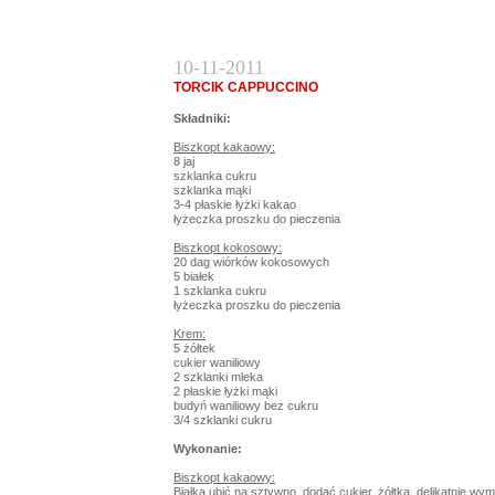
10-11-2011
TORCIK CAPPUCCINO
Składniki:
Biszkopt kakaowy:
8 jaj
szklanka cukru
szklanka mąki
3-4 płaskie łyżki kakao
łyżeczka proszku do pieczenia
Biszkopt kokosowy:
20 dag wiórków kokosowych
5 białek
1 szklanka cukru
łyżeczka proszku do pieczenia
Krem:
5 żółtek
cukier waniliowy
2 szklanki mleka
2 płaskie łyżki mąki
budyń waniliowy bez cukru
3/4 szklanki cukru
Wykonanie:
Biszkopt kakaowy:
Białka ubić na sztywno, dodać cukier, żółtka, delikatnie wy