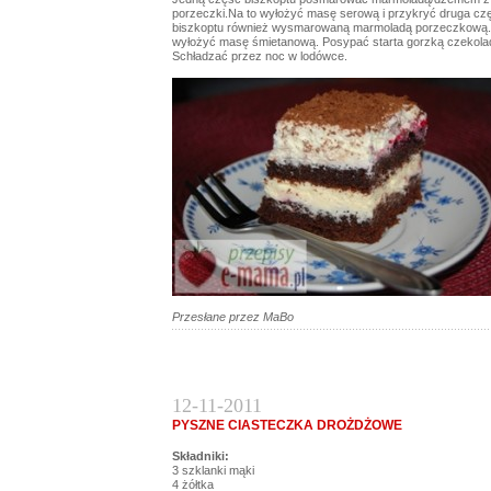
porzeczki.Na to wyłożyć masę serową i przykryć druga cz
biszkoptu również wysmarowaną marmoladą porzeczkową.
wyłożyć masę śmietanową. Posypać starta gorzką czekola
Schładzać przez noc w lodówce.
Przesłane przez MaBo
12-11-2011
PYSZNE CIASTECZKA DROŻDŻOWE
Składniki:
3 szklanki mąki
4 żółtka