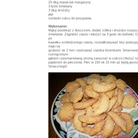
25 dkg masła lub margaryny
3 łyżki śmietany
3 dkg drożdży
jajo
szklanki cukru do posypania
Wykonanie:
Mąkę posiekać z tłuszczem, dodać żółtka i drożdże rozpu
śmietanie. Zagnieść ciasto i włożyć na 3 godz do lodówki.
po
kawałku schłodzonego ciasta, rozwałkowywać bez podsyp
mąki na
grubość ok 2 mm i wykrawać ciastka foremkami. Smarować
rozmąconym
jajkiem i posmarowaną stroną zanurzać w cukrze.Ułożyć na
papierem do pieczenia. Piec w 150 ok 15 min aż będą jasnoz
Smacznego!