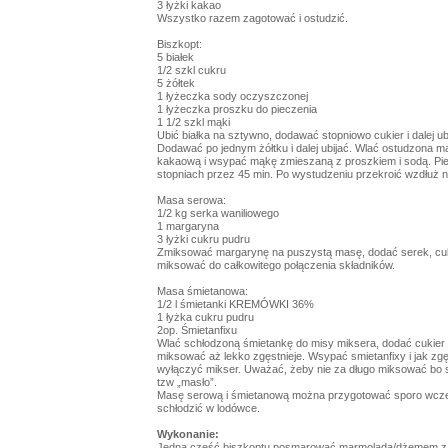
3 łyżki kakao
Wszystko razem zagotować i ostudzić.
Biszkopt:
5 białek
1/2 szkl cukru
5 żółtek
1 łyżeczka sody oczyszczonej
1 łyżeczka proszku do pieczenia
1 1/2 szkl mąki
Ubić białka na sztywno, dodawać stopniowo cukier i dalej ub
Dodawać po jednym żółtku i dalej ubijać. Wlać ostudzona m
kakaową i wsypać mąkę zmieszaną z proszkiem i sodą. Pi
stopniach przez 45 min. Po wystudzeniu przekroić wzdłuż n
Masa serowa:
1/2 kg serka waniliowego
1 margaryna
3 łyżki cukru pudru
Zmiksować margarynę na puszystą masę, dodać serek, cuk
miksować do całkowitego połączenia składników.
Masa śmietanowa:
1/2 l śmietanki KREMÓWKI 36%
1 łyżka cukru pudru
2op. Śmietanfixu
Wlać schłodzoną śmietankę do misy miksera, dodać cukier 
miksować aż lekko zgęstnieje. Wsypać smietanfixy i jak zgę
wyłączyć mikser. Uważać, żeby nie za długo miksować bo s
tzw „masło”.
Masę serową i śmietanową można przygotować sporo wcześ
schłodzić w lodówce.
Wykonanie:
Jedną część biszkoptu posmarować marmoladą/dżemem z 