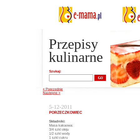
Przepisy
kulinarne
Szukaj:
« Poprzednie
Nastepne »
5-12-2011
PORZECZKOWIEC
Składniki:
Masa kakaowa:
3/4 szkl oleju
1/2 szkl wody
1 szkl cukru